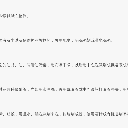
少接触碱性物质。
表面有灰尘以及易除掉污垢物的，可用肥皂，弱洗涤剂或温水洗涤。
表面的油脂、油、润滑油污染，用布擦干净，以后用中性洗涤剂或氨溶液或
剂以及各种酸附着，立即用水冲洗，再用氨溶液或中性碳苏打溶液浸法，用
商标、贴膜，用温水、弱洗涤剂来洗，粘结剂成份，使用酒精或有机溶剂擦