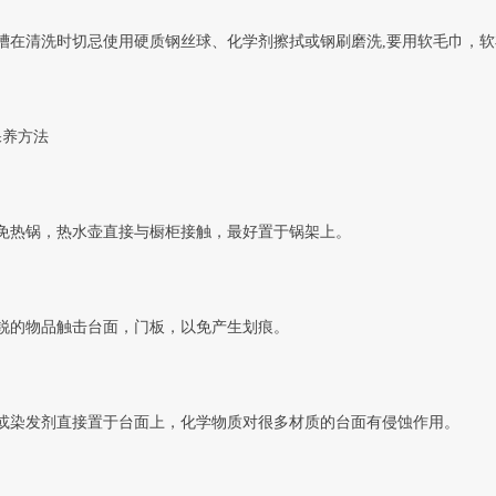
槽在清洗时切忌使用硬质钢丝球、化学剂擦拭或钢刷磨洗,要用软毛巾，软
保养方法
避免热锅，热水壶直接与橱柜接触，最好置于锅架上。
尖锐的物品触击台面，门板，以免产生划痕。
料或染发剂直接置于台面上，化学物质对很多材质的台面有侵蚀作用。