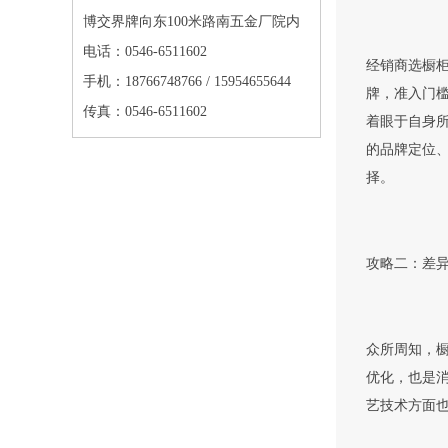
博交界牌向东100米路南五金厂院内
电话：0546-6511602
经销商选橱
手机：18766748766 / 15954655644
牌，准入门
传真：0546-6511602
着眼于自身
的品牌定位
择。
攻略二：差
众所周知，
优化，也是
艺技术方面