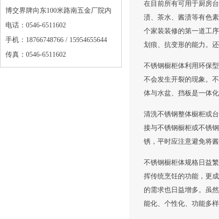
在目前所有可用于厨房台
博交界牌向东100米路南五金厂院内
渍、茶水、酱渍等有色素
电话：0546-6511602
个家装装修的第一道工序
手机：18766748766 / 15954655644
划痕、抗变形的能力。还
传真：0546-6511602
不锈钢橱柜体利用环保型
不会发生开裂的现象。不
体与水盆、挡板是一体化
清洗不锈钢整体橱柜或台
接与不锈钢橱柜或不锈钢
锈，平时应注意避免将酱
不锈钢橱柜体规格日益繁
挥传统烹饪的功能，更成
的需求也日益增多。虽然
能化、个性化、功能多样